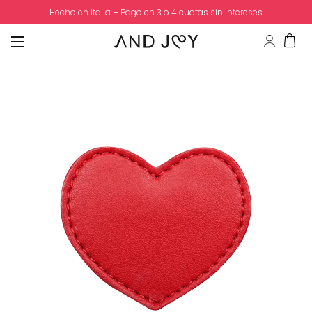
Hecho en Italia – Pago en 3 o 4 cuotas sin intereses