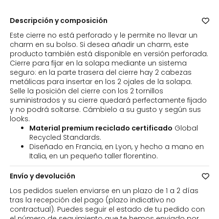
rojo
Descripción y composición
Este cierre no está perforado y le permite no llevar un
charm en su bolso. Si desea añadir un charm, este
producto también está disponible en versión perforada.
Cierre para fijar en la solapa mediante un sistema
seguro: en la parte trasera del cierre hay 2 cabezas
metálicas para insertar en los 2 ojales de la solapa.
Selle la posición del cierre con los 2 tornillos
suministrados y su cierre quedará perfectamente fijado
y no podrá soltarse. Cámbielo a su gusto y según sus
looks.
Material premium reciclado certificado
Global
Recycled Standards.
Diseñado en Francia, en Lyon, y hecho a mano en
Italia, en un pequeño taller florentino.
Envío y devolución
Los pedidos suelen enviarse en un plazo de 1 a 2 días
tras la recepción del pago (plazo indicativo no
contractual). Puedes seguir el estado de tu pedido con
el número de seguimiento que te hemos enviado por