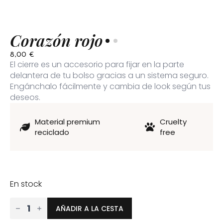
Corazón rojo
8,00
€
El cierre es un accesorio para fijar en la parte
delantera de tu bolso gracias a un sistema seguro.
Engánchalo fácilmente y cambia de look según tus
deseos.
Material premium
Cruelty
reciclado
free
En stock
cantidad
AÑADIR A LA CESTA
de
Corazón