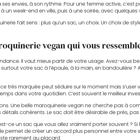
à ses envies, à son rythme. Pour une femme active, c’est 
à un week-end en ville, puis à une soirée, avec quelques 
nerie fait sens : plus qu’un sac, un choix. Un choix de styl
oquinerie vegan qui vous ressembl
 tendance. Il vaut mieux partir de votre usage. Avez-vous 
tout votre sac à l’épaule, à la main, en bandoulière ? A
èce très marquée peut séduire sur le moment mais s’user vi
ps dans votre quotidien. C’est souvent le meilleur inves
tions. Une belle maroquinerie vegan ne cherche pas à compe
s détails cohérents. Le sac doit être désirable de près, p
est-ce un sac que vous allez vraiment porter souvent ? Si l
Elle permet de créer un accord plus personnel entre votre 
este rarement au placard.