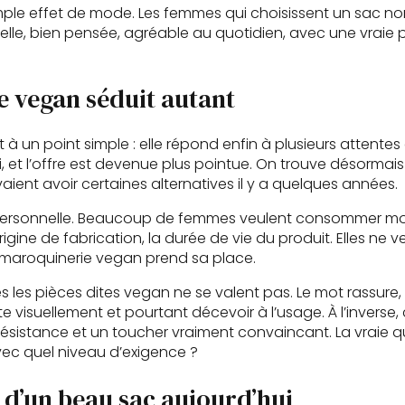
imple effet de mode. Les femmes qui choisissent un sac 
 belle, bien pensée, agréable au quotidien, avec une vraie
 vegan séduit autant
à un point simple : elle répond enfin à plusieurs attentes
i, et l’offre est devenue plus pointue. On trouve désormais
ient avoir certaines alternatives il y a quelques années.
e personnelle. Beaucoup de femmes veulent consommer m
’origine de fabrication, la durée de vie du produit. Elles ne 
a maroquinerie vegan prend sa place.
es les pièces dites vegan ne se valent pas. Le mot rassure, il
 visuellement et pourtant décevoir à l’usage. À l’inverse
ésistance et un toucher vraiment convaincant. La vraie 
vec quel niveau d’exigence ?
 d’un beau sac aujourd’hui