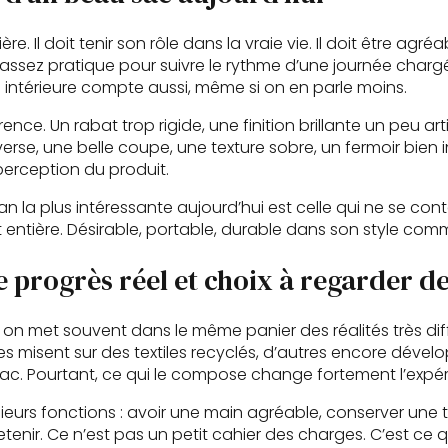
 Il doit tenir son rôle dans la vraie vie. Il doit être agré
 assez pratique pour suivre le rythme d’une journée char
 intérieure compte aussi, même si on en parle moins.
rence. Un rabat trop rigide, une finition brillante un peu ar
nverse, une belle coupe, une texture sobre, un fermoir bie
erception du produit.
n la plus intéressante aujourd’hui est celle qui ne se con
t entière. Désirable, portable, durable dans son style co
e progrès réel et choix à regarder d
n met souvent dans le même panier des réalités très diff
es misent sur des textiles recyclés, d’autres encore dével
 le sac. Pourtant, ce qui le compose change fortement l’expé
ieurs fonctions : avoir une main agréable, conserver une te
ntretenir. Ce n’est pas un petit cahier des charges. C’est ce