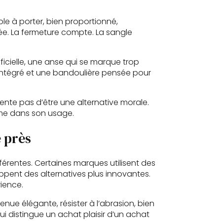
able à porter, bien proportionné,
gée. La fermeture compte. La sangle
tificielle, une anse qui se marque trop
n intégré et une bandoulière pensée pour
tente pas d’être une alternative morale.
mme dans son usage.
e près
érentes. Certaines marques utilisent des
oppent des alternatives plus innovantes.
rience.
nue élégante, résister à l’abrasion, bien
 qui distingue un achat plaisir d’un achat