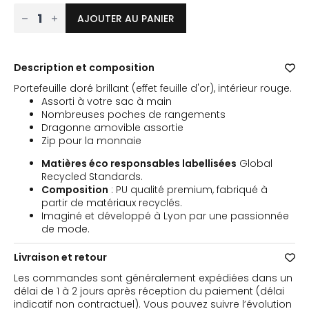
quantité
AJOUTER AU PANIER
de
Portefeuille
-
Feuille
Description et composition
d'or
Portefeuille doré brillant (effet feuille d'or), intérieur rouge.
Assorti à votre sac à main
Nombreuses poches de rangements
Dragonne amovible assortie
Zip pour la monnaie
Matières éco responsables labellisées
Global
Recycled Standards.
Composition
: PU qualité premium, fabriqué à
partir de matériaux recyclés.
Imaginé et développé à Lyon par une passionnée
de mode.
Livraison et retour
Les commandes sont généralement expédiées dans un
délai de 1 à 2 jours après réception du paiement (délai
indicatif non contractuel). Vous pouvez suivre l’évolution