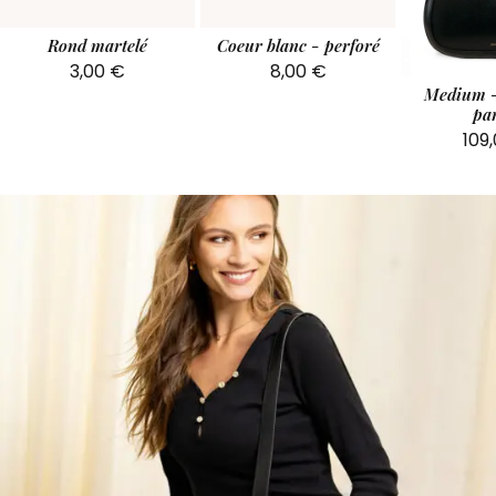
Rond martelé
Coeur blanc - perforé
3,00
€
8,00
€
Medium -
par
109