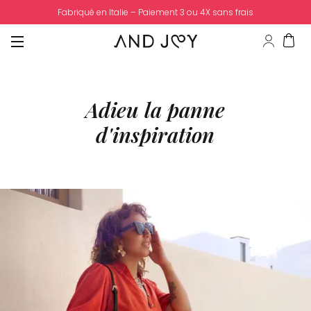
nt 3 ou 4X sans frais
Frais de port offert à
Adieu la
panne
d'inspiration