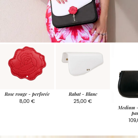
Rose rouge - perforée
Rabat - Blanc
8,00
€
25,00
€
Medium -
par
109