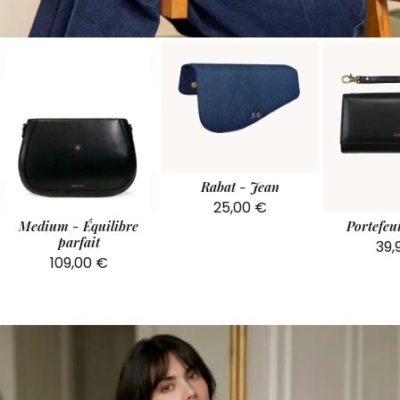
Rabat - Jean
25,00
€
Medium - Équilibre
Portefeui
parfait
39,
109,00
€