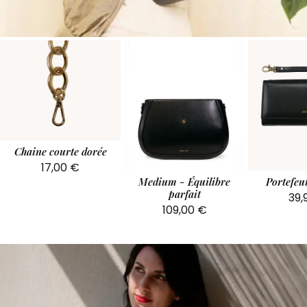
Chaine courte dorée
17,00
€
Medium - Équilibre
Portefeui
parfait
39,
109,00
€