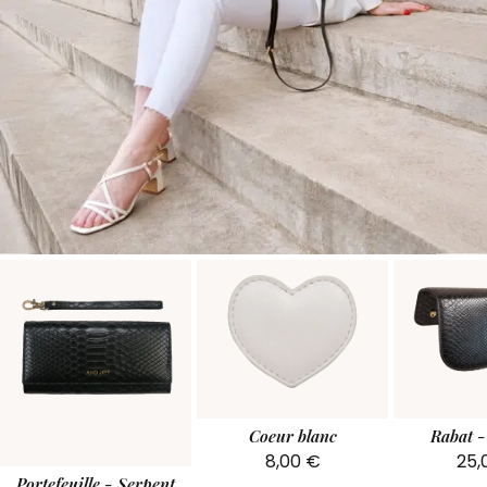
Coeur blanc
Rabat -
8,00
€
25
Portefeuille - Serpent