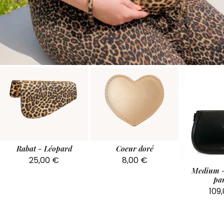
Rabat - Léopard
Coeur doré
25,00
€
8,00
€
Medium -
par
109