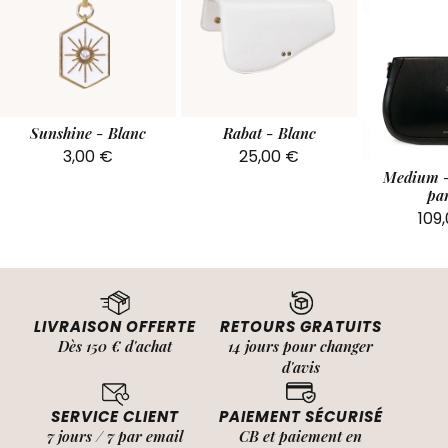
Sunshine - Blanc
Rabat - Blanc
3,00
€
25,00
€
Medium -
par
109
LIVRAISON OFFERTE
RETOURS GRATUITS
Dès 150 € d'achat
14 jours pour changer
d'avis
SERVICE CLIENT
PAIEMENT SÉCURISÉ
7 jours / 7 par email
CB et paiement en