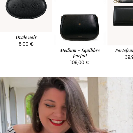
Ovale noir
8,00
€
Medium - Équilibre
Portefeui
parfait
39,
109,00
€